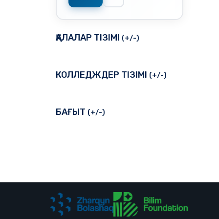
ҚАЛАЛАР ТІЗІМІ
(+/-)
КОЛЛЕДЖДЕР ТІЗІМІ
(+/-)
БАҒЫТ
(+/-)