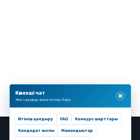
Көмекші чат
Жиі сұрақтар және өтініш беру
Өтініш қалдыру
FAQ
Конкурс шарттары
Кандидат жолы
Мамандықтар