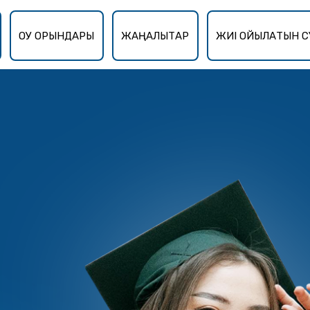
ОҚУ ОРЫНДАРЫ
ЖАҢАЛЫҚТАР
ЖИІ ҚОЙЫЛАТЫН С