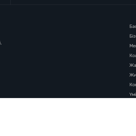
Ба
Бі
,
Ме
Ко
Жа
Жи
Ко
Үм