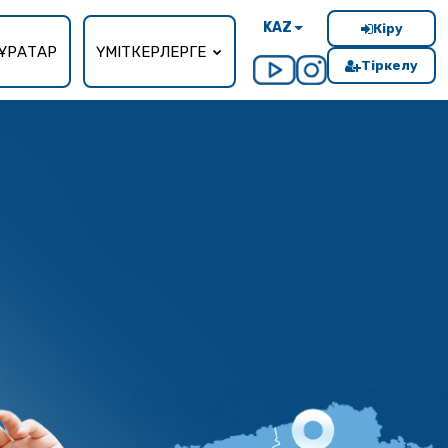
KAZ
Кіру
ҰРАҚТАР
ҮМІТКЕРЛЕРГЕ
Тіркелу