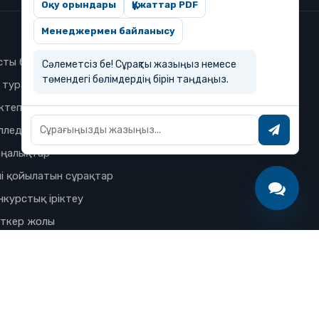
Оқу орындары
Құжаттар PDF
Менеджермен байланысу
сты бет
Сәлеметсіз бе! Сұрақты жазыңыз немесе
төмендегі бөлімдердің бірін таңдаңыз.
з туралы
ктеп
лледж
ңалықтар
і қойылатын сұрақтар
нкурстық іріктеу
іткер жолы