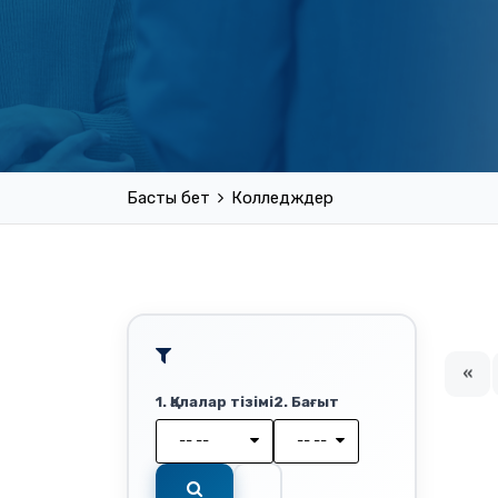
Басты бет
Колледждер
«
1. Қалалар тізімі
2. Бағыт
-- --
-- --