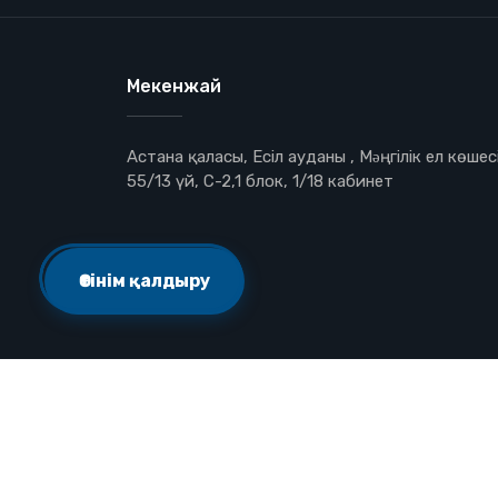
Мекенжай
Астана қаласы, Есіл ауданы , Мəңгілік ел көшесі
55/13 үй, С-2,1 блок, 1/18 кабинет
Өтінім қалдыру