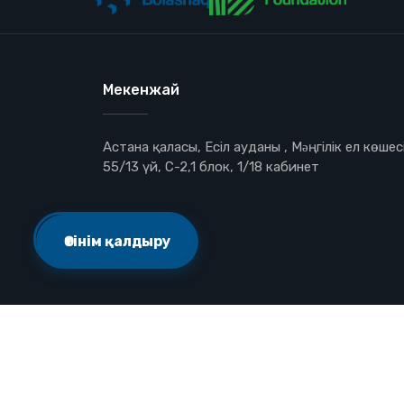
Мекенжай
Астана қаласы, Есіл ауданы , Мəңгілік ел көшесі
55/13 үй, С-2,1 блок, 1/18 кабинет
Өтінім қалдыру