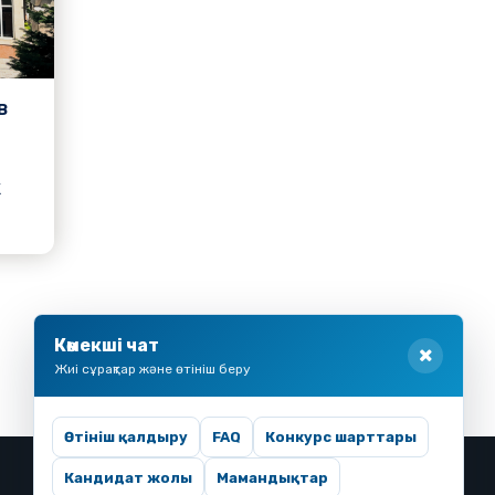
в
к
Көмекші чат
Жиі сұрақтар және өтініш беру
Өтініш қалдыру
FAQ
Конкурс шарттары
Кандидат жолы
Мамандықтар