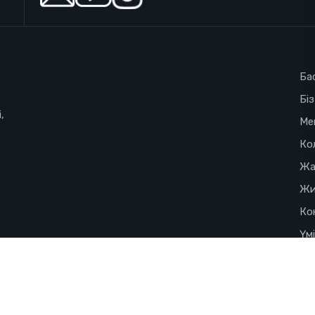
Ба
Бі
,
Ме
Ко
Жа
Жи
Ко
Үм