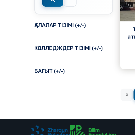
Подробнее
ҚАЛАЛАР ТІЗІМІ
(+/-)
ат
КОЛЛЕДЖДЕР ТІЗІМІ
(+/-)
БАҒЫТ
(+/-)
«