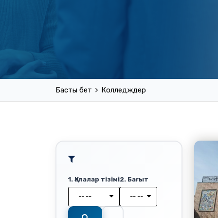
Басты бет
Колледждер
1. Қалалар тізімі
2. Бағыт
-- --
-- --