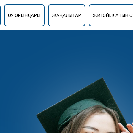
ОҚУ ОРЫНДАРЫ
ЖАҢАЛЫҚТАР
ЖИІ ҚОЙЫЛАТЫН С