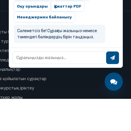
Оқу орындары
Құжаттар PDF
Менеджермен байланысу
Сәлеметсіз бе! Сұрақты жазыңыз немесе
сты бет
төмендегі бөлімдердің бірін таңдаңыз.
з туралы
ктеп
лледж
ңалықтар
і қойылатын сұрақтар
нкурстық іріктеу
іткер жолы