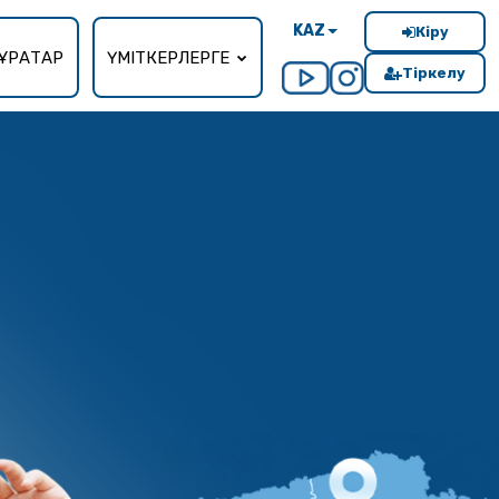
KAZ
Кіру
ҰРАҚТАР
ҮМІТКЕРЛЕРГЕ
Тіркелу