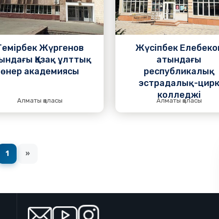
Подробнее
Темірбек Жүргенов
Жүсіпбек Елебеко
ындағы Қазақ ұлттық
атындағы
өнер академиясы
республикалық
эстрадалық-цир
колледжі
Алматы қаласы
Алматы қаласы
1
»