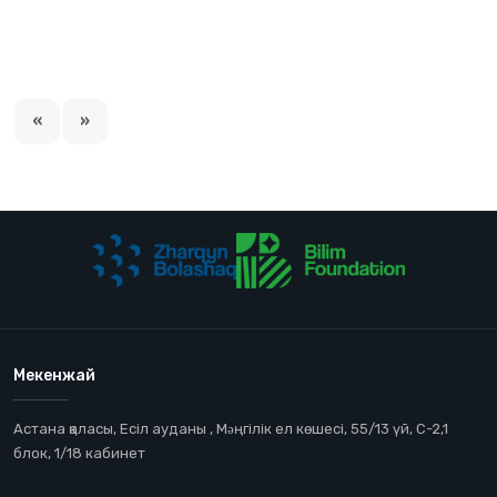
«
»
Мекенжай
Астана қаласы, Есіл ауданы , Мəңгілік ел көшесі, 55/13 үй, С-2,1
блок, 1/18 кабинет