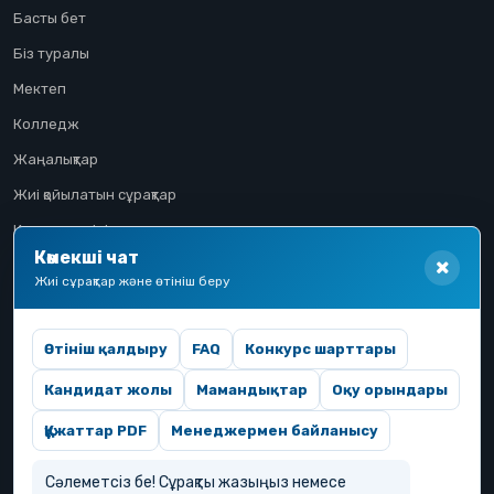
Басты бет
Біз туралы
Мектеп
Колледж
Жаңалықтар
Жиі қойылатын сұрақтар
Конкурстық іріктеу
Көмекші чат
Үміткер жолы
Жиі сұрақтар және өтініш беру
Өтініш қалдыру
FAQ
Конкурс шарттары
Кандидат жолы
Мамандықтар
Оқу орындары
Құжаттар PDF
Менеджермен байланысу
Сәлеметсіз бе! Сұрақты жазыңыз немесе