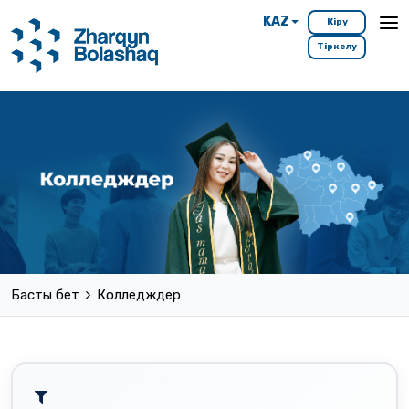
KAZ
Кіру
Тіркелу
Басты бет
Колледждер