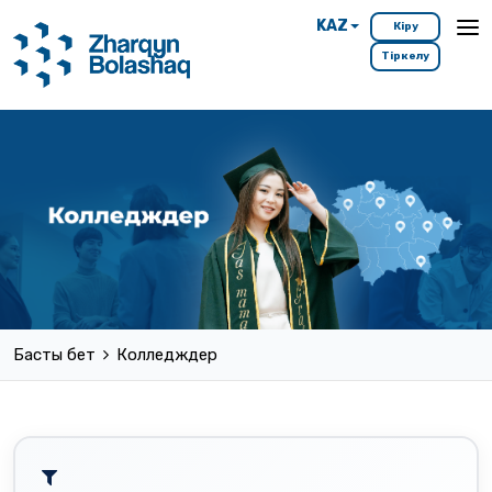
KAZ
Кіру
Тіркелу
Басты бет
Колледждер