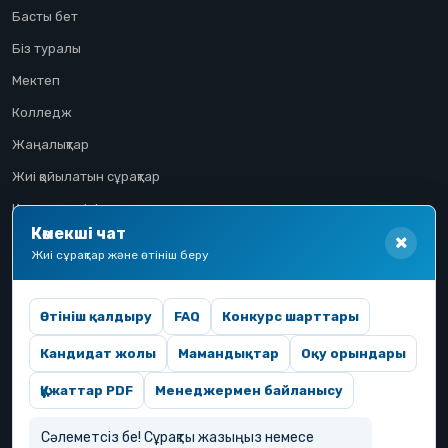
Басты бет
Біз туралы
Мектеп
Колледж
Жаңалықтар
Жиі қойылатын сұрақтар
Конкурстық іріктеу
Көмекші чат
Үміткер жолы
Жиі сұрақтар және өтініш беру
Өтініш қалдыру
FAQ
Конкурс шарттары
Кандидат жолы
Мамандықтар
Оқу орындары
Құжаттар PDF
Менеджермен байланысу
Сәлеметсіз бе! Сұрақты жазыңыз немесе