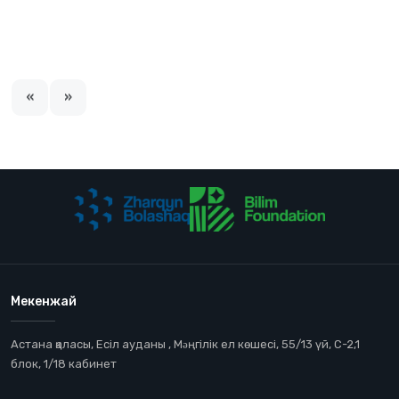
«
»
Мекенжай
Астана қаласы, Есіл ауданы , Мəңгілік ел көшесі, 55/13 үй, С-2,1
блок, 1/18 кабинет