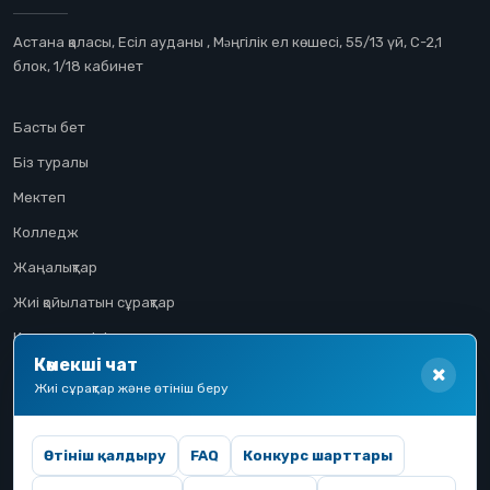
Астана қаласы, Есіл ауданы , Мəңгілік ел көшесі, 55/13 үй, С-2,1
блок, 1/18 кабинет
Басты бет
Біз туралы
Мектеп
Колледж
Жаңалықтар
Жиі қойылатын сұрақтар
Конкурстық іріктеу
Көмекші чат
Үміткер жолы
Жиі сұрақтар және өтініш беру
Өтініш қалдыру
FAQ
Конкурс шарттары