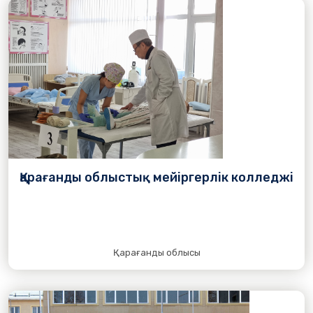
Қарағанды облыстық мейіргерлік колледжі
Қарағанды облысы