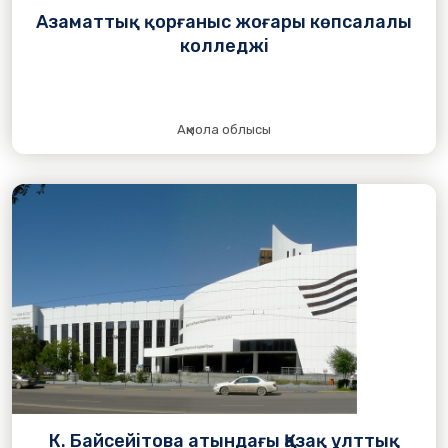
Азаматтық қорғаныс жоғары көпсалалы
колледжі
Ақмола облысы
К. Байсейітова атындағы Қазақ ұлттық