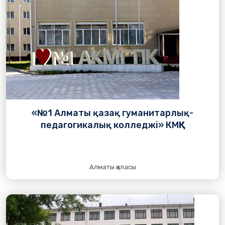
«№1 Алматы қазақ гуманитарлық-
педагогикалық колледжі» КМҚК
Алматы қаласы