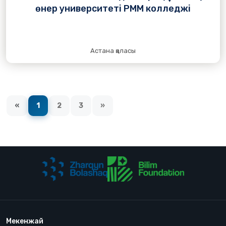
өнер университеті РММ колледжі
Астана қаласы
«
1
2
3
»
Мекенжай