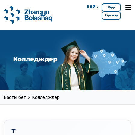
KAZ
Кіру
Тіркелу
Басты бет
Колледждер