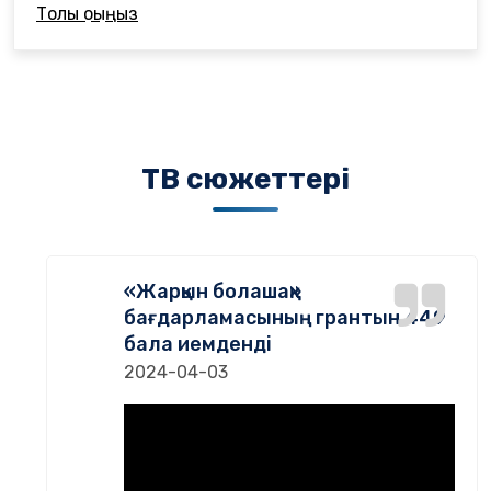
“Жарқын Болашақ” бағдарламасының Алматыдағы
Толық оқыңыз
студенттерімен кездесті
ТВ сюжеттері
«Жарқын болашақ»
бағдарламасының грантын 449
бала иемденді
2024-04-03