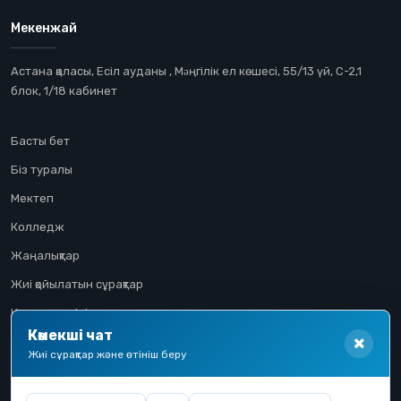
Мекенжай
Астана қаласы, Есіл ауданы , Мəңгілік ел көшесі, 55/13 үй, С-2,1
блок, 1/18 кабинет
Басты бет
Біз туралы
Мектеп
Колледж
Жаңалықтар
Жиі қойылатын сұрақтар
Конкурстық іріктеу
Көмекші чат
Үміткер жолы
Жиі сұрақтар және өтініш беру