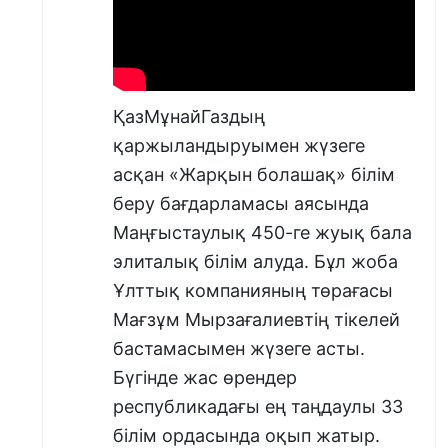
ҚазМұнайГаздың
қаржыландыруымен жүзеге
асқан «Жарқын болашақ» білім
беру бағдарламасы аясында
Маңғыстаулық 450-ге жуық бала
элиталық білім алуда. Бұл жоба
Ұлттық компанияның төрағасы
Мағзұм Мырзағалиевтің тікелей
бастамасымен жүзеге асты.
Бүгінде жас өрендер
республикадағы ең таңдаулы 33
білім ордасында оқып жатыр.