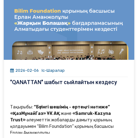
колледжін,
4. К. Байсейітова атындағы Қазақ ұлттық өнер
университеті
колледжін аралап, оқу орындардың жағдайымен
танысты.
Сонымен қатар, грант иегерлерімен кездесіп, пікір
алмасты
2026-02-06
Іс-Шаралар
"QANATTAN" шабыт сыйлайтын кездесу
Тақырыбы:
“Бүгінгі шешімің - ертеңгі нәтиже”
«ҚазМұнайГаз» ҰК АҚ
және
«Samruk-Kazyna
Trust»
әлеуметтік жобаларды дамыту қорының
қолдауымен “Bilim Foundation” қорының басшысы
Ерлан Аманжолұлы