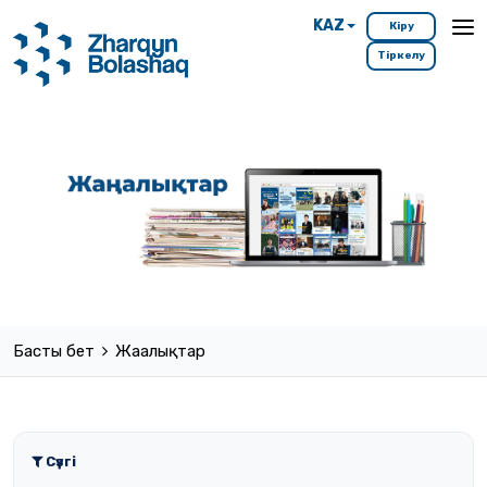
KAZ
Кіру
Тіркелу
Басты бет
Жаңалықтар
Сүзгі