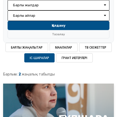
Барлық жылдар
Барлық айлар
Қолдану
Тазалау
БАРЛЫҚ ЖАҢАЛЫҚТАР
МАҚАЛАЛАР
ТВ СЮЖЕТТЕР
ІС-ШАРАЛАР
ГРАНТ ИЕГЕРЛЕРІ
Барлығы:
2
жаңалық табылды