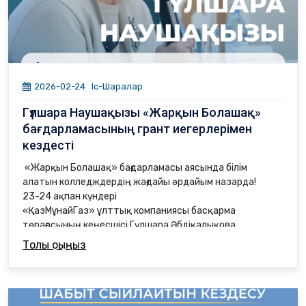
2026-02-24
Іс-Шаралар
Гүлшара Наушақызы «Жарқын Болашақ»
бағдарламасының грант иегерлерімен
кездесті
«Жарқын Болашақ» бағдарламасы аясында білім
алатын колледждердің жағдайы әрдайым назарда!
23-24 ақпан күндері
«ҚазМұнайГаз» ұлттық компаниясы басқарма
төрағасының кеңесшісі Гүлшара Әбдіқалықова
1. Астана қаласы әкімдігінің техникалық колледжін,
Толық оқыңыз
2. «Қазақ технология және бизнес университеті»
колледжін,
3. Астана қаласы әкімдігінің Жоғары көлік және
коммуникация